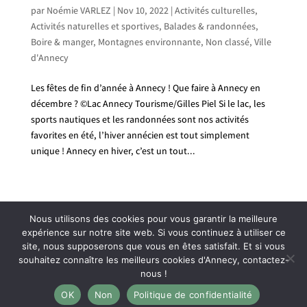
par
Noémie VARLEZ
|
Nov 10, 2022
|
Activités culturelles
,
Activités naturelles et sportives
,
Balades & randonnées
,
Boire & manger
,
Montagnes environnante
,
Non classé
,
Ville
d'Annecy
Les fêtes de fin d’année à Annecy ! Que faire à Annecy en
décembre ? ©Lac Annecy Tourisme/Gilles Piel Si le lac, les
sports nautiques et les randonnées sont nos activités
favorites en été, l’hiver annécien est tout simplement
unique ! Annecy en hiver, c’est un tout...
Mentions légales
Politique de confidentialité
Nous utilisons des cookies pour vous garantir la meilleure
Plan du site
C.G.V
expérience sur notre site web. Si vous continuez à utiliser ce
site, nous supposerons que vous en êtes satisfait. Et si vous
souhaitez connaître les meilleurs cookies d'Annecy, contactez-
nous !
Création du site par Rising Com' by Lucile REYNIER -
OK
Non
Politique de confidentialité
graphiste et webdesigner